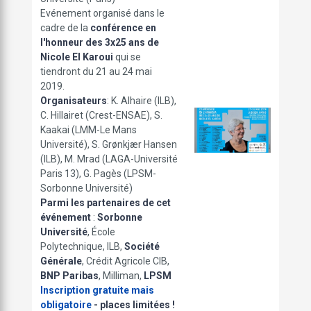
Evénement organisé dans le
cadre de la
conférence en
l'honneur des 3x25 ans de
Nicole El Karoui
qui se
tiendront du 21 au 24 mai
2019.
Organisateurs
: K. Alhaire (ILB),
C. Hillairet (Crest-ENSAE), S.
Kaakai (LMM-Le Mans
Université), S. Grønkjær Hansen
(ILB), M. Mrad (LAGA-Université
Paris 13), G. Pagès (LPSM-
Sorbonne Université)
Parmi les partenaires de cet
événement
:
Sorbonne
Université
, École
Polytechnique, ILB,
Société
Générale
, Crédit Agricole CIB,
BNP Paribas
, Milliman,
LPSM
Inscription gratuite mais
obligatoire
- places limitées !