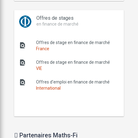
Offres de stages
en finance de marché
Offres de stage en finance de marché
find_in_page
France
find_in_page
Offres de stage en finance de marché
VIE
find_in_page
Offres d'emploi en finance de marché
International
Partenaires Maths-Fi